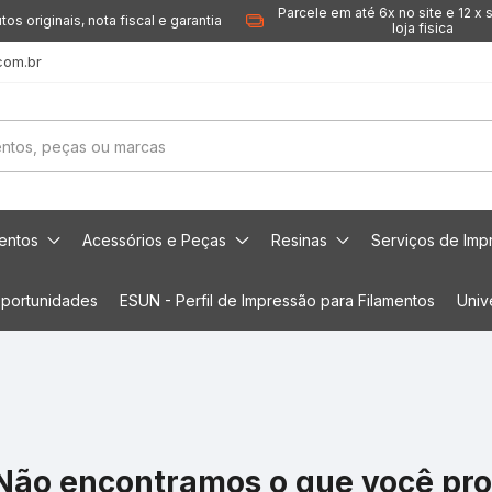
Parcele em até 6x no site e 12 x 
tos originais, nota fiscal e garantia
loja fisica
com.br
mentos
Acessórios e Peças
Resinas
Serviços de Imp
portunidades
ESUN - Perfil de Impressão para Filamentos
Univ
Não encontramos o que você pr