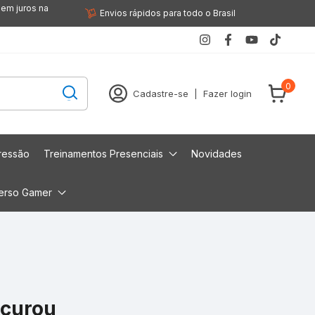
sem juros na
Envios rápidos para todo o Brasil
0
Cadastre-se
|
Fazer login
ressão
Treinamentos Presenciais
Novidades
erso Gamer
ocurou