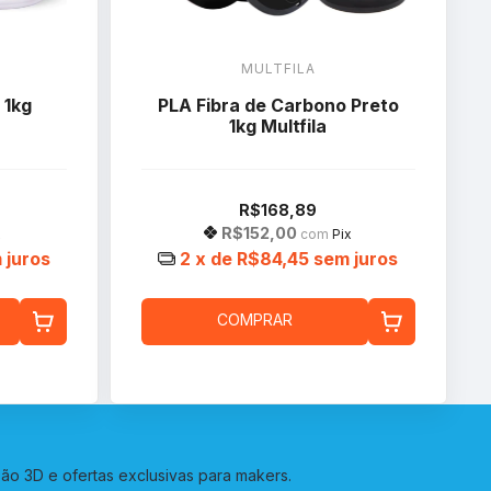
MULTFILA
 1kg
PLA Fibra de Carbono Preto
1kg Multfila
R$168,89
R$152,00
x
com
Pix
 juros
2
x de
R$84,45
sem juros
COMPRAR
o 3D e ofertas exclusivas para makers.