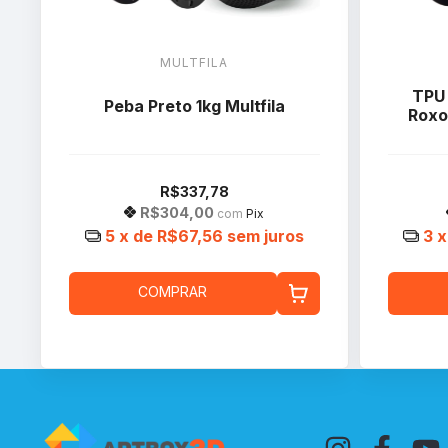
MULTFILA
TPU
Peba Preto 1kg Multfila
Roxo
R$337,78
R$304,00
com
Pix
5
x de
R$67,56
sem juros
3
x
COMPRAR