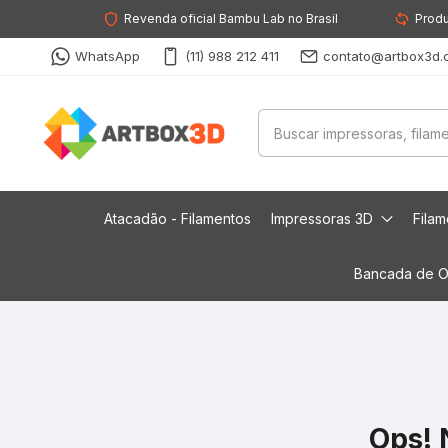
Revenda oficial Bambu Lab no Brasil
Produ
WhatsApp
(11) 988 212 411
contato@artbox3d.
Atacadão - Filamentos
Impressoras 3D
Fila
Bancada de O
Ops! 