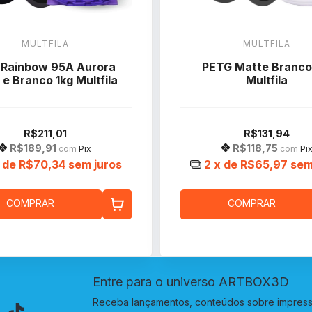
MULTFILA
MULTFILA
 Rainbow 95A Aurora
PETG Matte Branco
 e Branco 1kg Multfila
Multfila
R$211,01
R$131,94
R$189,91
R$118,75
com
Pix
com
Pi
 de
R$70,34
sem juros
2
x de
R$65,97
sem
COMPRAR
COMPRAR
Entre para o universo ARTBOX3D
Receba lançamentos, conteúdos sobre impressã