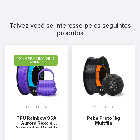
Talvez você se interesse pelos seguintes
produtos
10% OFF ACIMA DE 12
FILAMENTOS
MULTFILA
MULTFILA
TPU Rainbow 95A
Peba Preto 1kg
Aurora Roxo e
Multfila
Branco 1kg Multfila