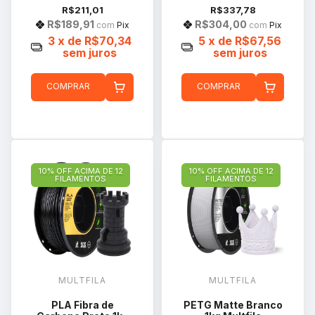
R$211,01
R$337,78
R$189,91
R$304,00
com
Pix
com
Pix
3
x de
R$70,34
5
x de
R$67,56
sem juros
sem juros
COMPRAR
COMPRAR
10% OFF ACIMA DE 12
10% OFF ACIMA DE 12
FILAMENTOS
FILAMENTOS
MULTFILA
MULTFILA
PLA Fibra de
PETG Matte Branco