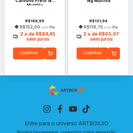
Carbono Preto 1kg
1kg Multfila
Multfila
R$168,89
R$131,94
R$152,00
R$118,75
com
Pix
com
Pix
2
x de
R$84,45
2
x de
R$65,97
sem juros
sem juros
COMPRAR
COMPRAR
Entre para o universo ARTBOX3D
Receba lançamentos, conteúdos sobre impressão