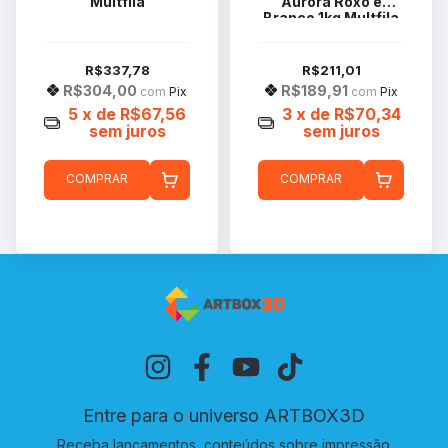
Multfila
Aurora Roxo e
Branco 1kg Multfila
R$337,78
R$211,01
R$304,00
R$189,91
com
Pix
com
Pix
5
x de
R$67,56
3
x de
R$70,34
sem juros
sem juros
COMPRAR
COMPRAR
Entre para o universo ARTBOX3D
Receba lançamentos, conteúdos sobre impressão