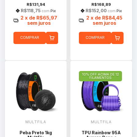
R$131,94
R$168,89
R$118,75
R$152,00
com
Pix
com
Pix
2
x de
R$65,97
2
x de
R$84,45
sem juros
sem juros
COMPRAR
COMPRAR
10% OFF ACIMA DE 12
FILAMENTOS
MULTFILA
MULTFILA
Peba Preto 1kg
TPU Rainbow 95A