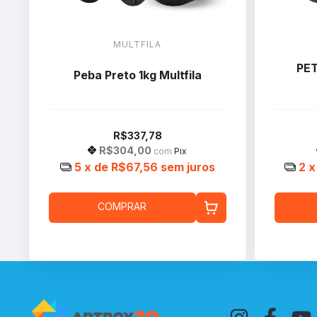
MULTFILA
PET
Peba Preto 1kg Multfila
R$337,78
R$304,00
com
Pix
5
x de
R$67,56
sem juros
2
x
COMPRAR