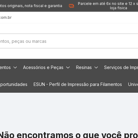
Parcele em até 6x no site e 12 x 
tos originais, nota fiscal e garantia
loja fisica
com.br
mentos
Acessórios e Peças
Resinas
Serviços de Imp
portunidades
ESUN - Perfil de Impressão para Filamentos
Univ
Não encontramos o que você pr