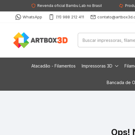
Revenda oficial Bambu Lab no Brasil
Produ
WhatsApp
(11) 988 212 411
contato@artbox3d.
Atacadão - Filamentos
Impressoras 3D
Fila
Bancada de O
Ops! 