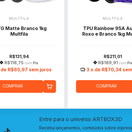
MULTFILA
MULTFILA
G Matte Branco 1kg
TPU Rainbow 95A Au
Multfila
Roxo e Branco 1kg Mul
R$131,94
R$211,01
R$118,75
R$189,91
com
Pix
com
Pi
 de
R$65,97
sem juros
3
x de
R$70,34
sem
COMPRAR
COMPRAR
Entre para o universo ARTBOX3D
Receba lançamentos, conteúdos sobre impressã