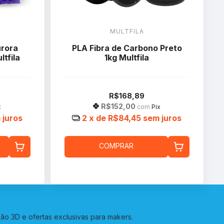
MULTFILA
rora
PLA Fibra de Carbono Preto
tfila
1kg Multfila
R$168,89
R$152,00
x
com
Pix
 juros
2
x de
R$84,45
sem juros
COMPRAR
o 3D e ofertas exclusivas para makers.