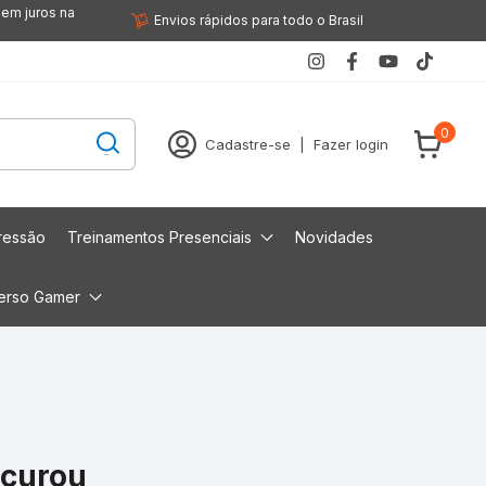
sem juros na
Envios rápidos para todo o Brasil
0
Cadastre-se
|
Fazer login
ressão
Treinamentos Presenciais
Novidades
erso Gamer
ocurou