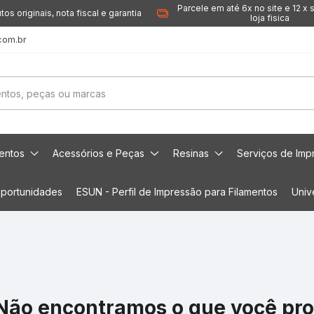
Parcele em até 6x no site e 12 x 
tos originais, nota fiscal e garantia
loja fisica
com.br
mentos
Acessórios e Peças
Resinas
Serviços de Imp
portunidades
ESUN - Perfil de Impressão para Filamentos
Univ
Não encontramos o que você pr