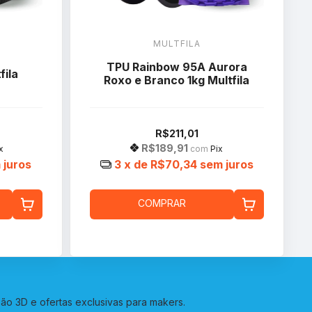
MULTFILA
TPU Rainbow 95A Aurora
fila
Roxo e Branco 1kg Multfila
R$211,01
R$189,91
x
com
Pix
 juros
3
x de
R$70,34
sem juros
COMPRAR
o 3D e ofertas exclusivas para makers.