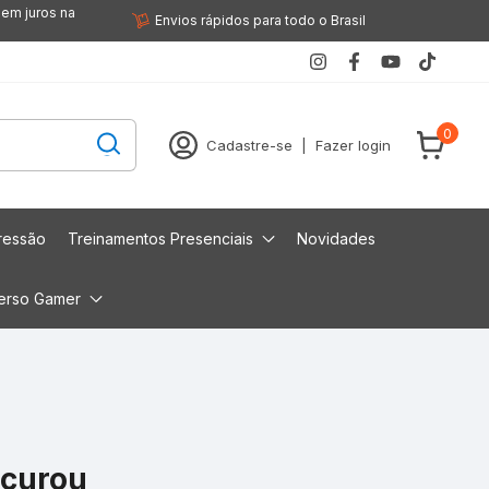
sem juros na
Envios rápidos para todo o Brasil
0
Cadastre-se
|
Fazer login
ressão
Treinamentos Presenciais
Novidades
erso Gamer
ocurou