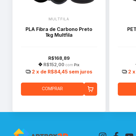
MULTFILA
PLA Fibra de Carbono Preto
PET
1kg Multfila
R$168,89
R$152,00
com
Pix
2
x de
R$84,45
sem juros
2
x
COMPRAR