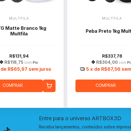
MULTFILA
MULTFILA
G Matte Branco 1kg
Peba Preto 1kg Mult
Multfila
R$131,94
R$337,78
R$118,75
R$304,00
com
Pix
com
Pi
 de
R$65,97
sem juros
5
x de
R$67,56
sem
COMPRAR
COMPRAR
Entre para o universo ARTBOX3D
Receba lançamentos, conteúdos sobre impressã