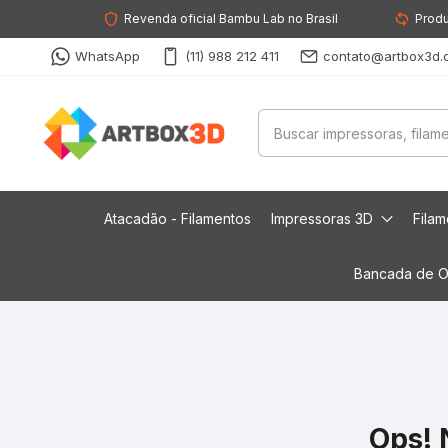
Revenda oficial Bambu Lab no Brasil
Produ
WhatsApp
(11) 988 212 411
contato@artbox3d.
Atacadão - Filamentos
Impressoras 3D
Fila
Bancada de O
Ops! 