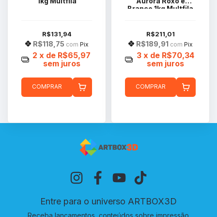
1kg Multfila
Aurora Roxo e
Branco 1kg Multfila
R$131,94
R$211,01
R$118,75
R$189,91
com
Pix
com
Pix
2
x de
R$65,97
3
x de
R$70,34
sem juros
sem juros
COMPRAR
COMPRAR
Entre para o universo ARTBOX3D
Receba lançamentos, conteúdos sobre impressão