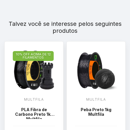
Talvez você se interesse pelos seguintes
produtos
10% OFF ACIMA DE 12
FILAMENTOS
MULTFILA
MULTFILA
PLA Fibra de
Peba Preto 1kg
Carbono Preto 1kg
Multfila
Multfila