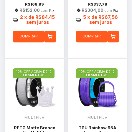
R$168,89
R$337,78
R$152,00
R$304,00
com
Pix
com
Pix
2
x de
R$84,45
5
x de
R$67,56
sem juros
sem juros
COMPRAR
COMPRAR
10% OFF ACIMA DE 12
10% OFF ACIMA DE 12
FILAMENTOS
FILAMENTOS
MULTFILA
MULTFILA
PETG Matte Branco
TPU Rainbow 95A