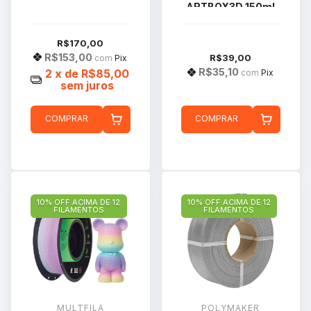
ARTBOX3D 150ml
110g Para
Impressão 3d
R$170,00
R$153,00
R$39,00
com
Pix
R$35,10
2
x de
R$85,00
com
Pix
sem juros
COMPRAR
COMPRAR
10% OFF ACIMA DE 12
10% OFF ACIMA DE 12
FILAMENTOS
FILAMENTOS
MULTFILA
POLYMAKER