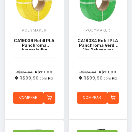
POLYMAKER
POLYMAKER
CA19036 Refill PLA
CA19034 Refill PLA
Panchroma
Panchroma Verde
Amarelo 1kg
1kg Polymaker
Polymaker
R$124,44
R$111,00
R$124,44
R$111,00
R$99,90
R$99,90
com
Pix
com
Pix
COMPRAR
COMPRAR