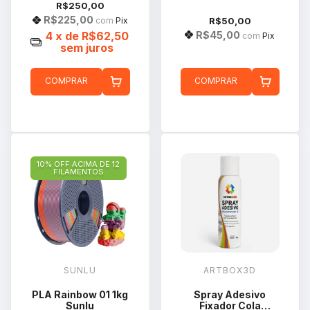
150ml 105g
R$250,00
R$225,00
R$50,00
com
Pix
R$45,00
4
x de
R$62,50
com
Pix
sem juros
COMPRAR
COMPRAR
10% OFF ACIMA DE 12
FILAMENTOS
SUNLU
ARTBOX3D
PLA Rainbow 01 1kg
Spray Adesivo
Sunlu
Fixador Cola