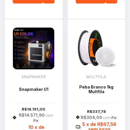
SNAPMAKER
MULTFILA
Peba Branco 1kg
Snapmaker U1
Multfila
R$16.191,00
R$337,78
R$14.571,90
com
R$304,00
com
Pix
Pix
5
x de
R$67,56
10
x de
sem juros