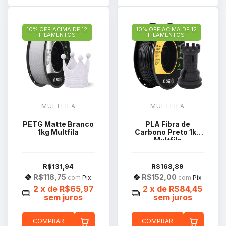
10% OFF ACIMA DE 12
10% OFF ACIMA DE 12
FILAMENTOS
FILAMENTOS
MULTFILA
MULTFILA
PETG Matte Branco
PLA Fibra de
1kg Multfila
Carbono Preto 1kg
Multfila
R$131,94
R$168,89
R$118,75
R$152,00
com
Pix
com
Pix
2
x de
R$65,97
2
x de
R$84,45
sem juros
sem juros
COMPRAR
COMPRAR