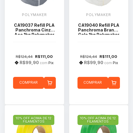
POLYMAKER
POLYMAKER
CA19037 Refill PLA
CA19040 Refill PLA
Panchroma Cinza
Panchroma Branco
Aço 1kg Polymaker
Gelo 1kg Polymaker
R$124,44
R$111,00
R$124,44
R$111,00
R$99,90
R$99,90
com
Pix
com
Pix
COMPRAR
COMPRAR
10% OFF ACIMA DE 12
10% OFF ACIMA DE 12
FILAMENTOS
FILAMENTOS