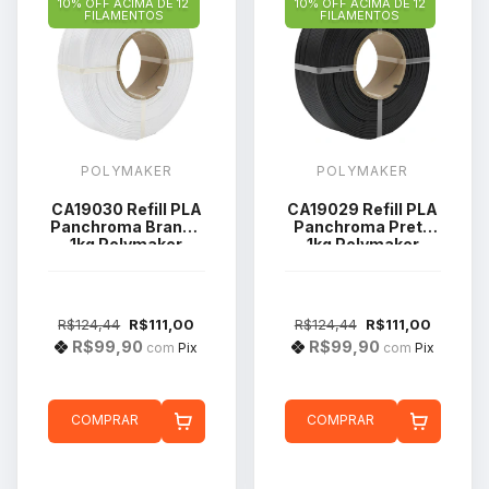
10% OFF ACIMA DE 12
10% OFF ACIMA DE 12
FILAMENTOS
FILAMENTOS
POLYMAKER
POLYMAKER
CA19030 Refill PLA
CA19029 Refill PLA
Panchroma Branco
Panchroma Preto
1kg Polymaker
1kg Polymaker
R$124,44
R$111,00
R$124,44
R$111,00
R$99,90
R$99,90
com
Pix
com
Pix
COMPRAR
COMPRAR