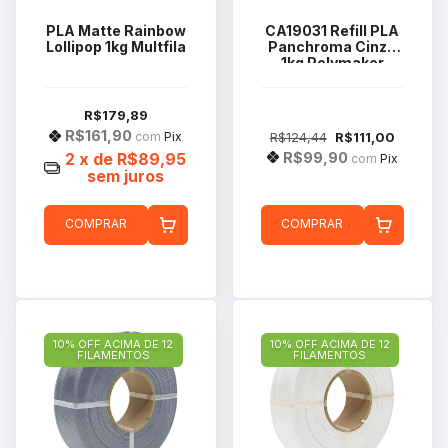
PLA Matte Rainbow
CA19031 Refill PLA
Lollipop 1kg Multfila
Panchroma Cinza
1kg Polymaker
R$179,89
R$161,90
R$124,44
R$111,00
com
Pix
R$99,90
2
x de
R$89,95
com
Pix
sem juros
COMPRAR
COMPRAR
10% OFF ACIMA DE 12
10% OFF ACIMA DE 12
FILAMENTOS
FILAMENTOS