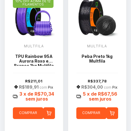
10% OFF ACIMA DE 12
FILAMENTOS
MULTFILA
MULTFILA
TPU Rainbow 95A
Peba Preto 1kg
Aurora Roxo e
Multfila
Branco 1kg Multfila
R$211,01
R$337,78
R$189,91
R$304,00
com
Pix
com
Pix
3
x de
R$70,34
5
x de
R$67,56
sem juros
sem juros
COMPRAR
COMPRAR