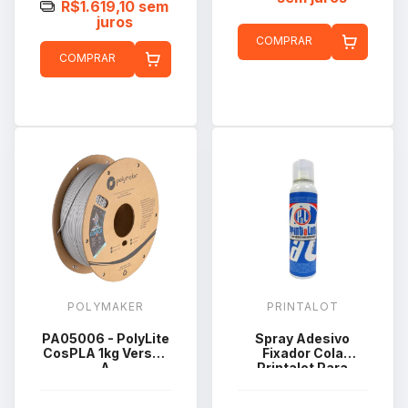
R$1.619,10
sem
juros
COMPRAR
COMPRAR
POLYMAKER
PRINTALOT
PA05006 - PolyLite
Spray Adesivo
CosPLA 1kg Versão
Fixador Cola
A
Printalot Para
Impressão
Impressora 3d