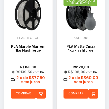
10% OFF ACIMA DE 12
FILAMENTOS
FLASHFORGE
FLASHFORGE
PLA Marble Marrom
PLA Matte Cinza
1kg Flashforge
1kg Flashforge
R$155,00
R$120,00
R$139,50
R$108,00
com
Pix
com
Pix
2
x de
R$77,50
2
x de
R$60,00
sem juros
sem juros
COMPRAR
COMPRAR