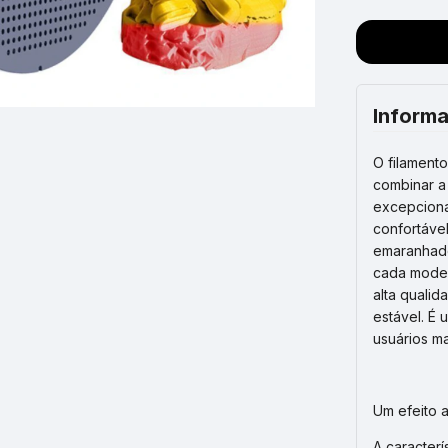
Informa
O filament
combinar a
excepcional
confortáve
emaranhado
cada model
alta quali
estável. É 
usuários m
Um efeito 
A caracter