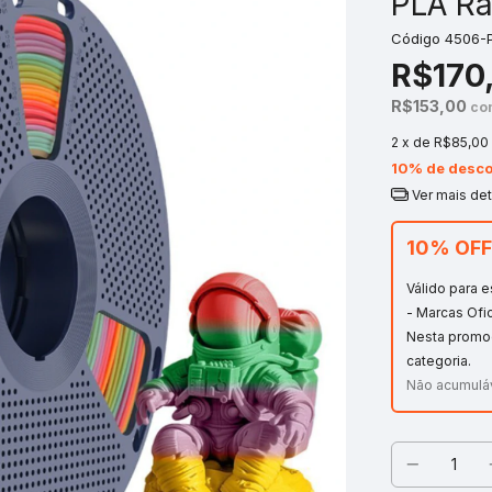
PLA Ra
Código
4506-
R$170
R$153,00
co
2
x de
R$85,00
10% de desco
Ver mais de
10% OFF
Válido para 
- Marcas Ofi
Nesta promo
categoria.
Não acumulá