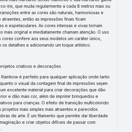
rco-íris, que muda regularmente a cada 8 metros mais ou
ransições entre as cores são naturais, harmoniosas e
 atraentes, então as impressões finais ficam
es e espetaculares. As cores intensas e vivas tornam
to mais original e imediatamente chamam atenção. O uso
as cores confere aos seus modelos um caráter único,
 os detalhes e adicionando um toque artístico.
projetos criativos e decorações
Rainbow é perfeito para qualquer aplicação onde tanto
 quanto o visual da contagem final de impressões sejam
É um excelente material para criar decorações que dão
erior e dão mais cor, além de imprimir brinquedos e
ativos para crianças. O efeito de transição multicolorido
s projetos mais simples mais atraentes e parecidos
bras de arte. É um filamento que permite dar liberdade
 imaginação e criar objetos difíceis de passar com
.