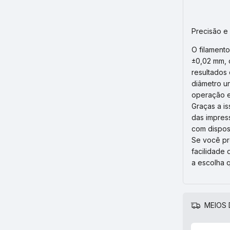
Precisão e
O filament
±0,02 mm, 
resultados
diâmetro un
operação e
Graças a is
das impres
com disposi
Se você pr
facilidade
a escolha 
MEIOS 