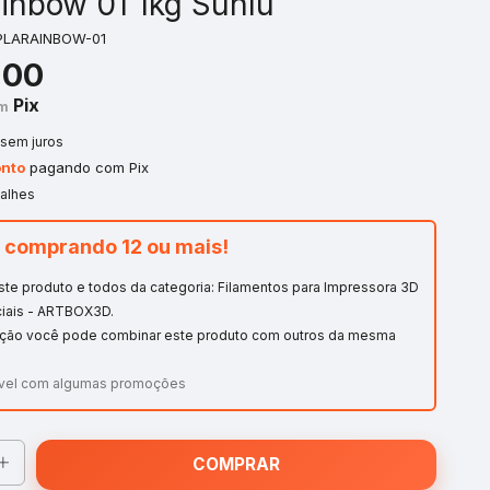
inbow 01 1kg Sunlu
PLARAINBOW-01
,00
Pix
m
sem juros
nto
pagando com Pix
talhes
 comprando 12 ou mais!
este produto e todos da categoria: Filamentos para Impressora 3D
ciais - ARTBOX3D.
ção você pode combinar este produto com outros da mesma
vel com algumas promoções