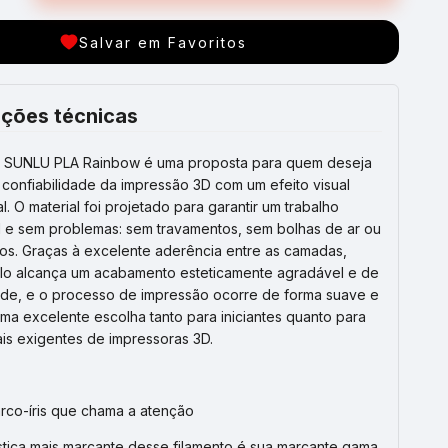
Salvar em Favoritos
ções técnicas
o SUNLU PLA Rainbow é uma proposta para quem deseja
 confiabilidade da impressão 3D com um efeito visual
. O material foi projetado para garantir um trabalho
l e sem problemas: sem travamentos, sem bolhas de ar ou
s. Graças à excelente aderência entre as camadas,
o alcança um acabamento esteticamente agradável e de
dade, e o processo de impressão ocorre de forma suave e
uma excelente escolha tanto para iniciantes quanto para
ais exigentes de impressoras 3D.
arco-íris que chama a atenção
ística mais marcante desse filamento é sua marcante gama