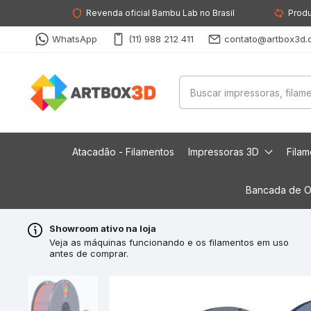
Revenda oficial Bambu Lab no Brasil
Produ
WhatsApp
(11) 988 212 411
contato@artbox3d.
Atacadão - Filamentos
Impressoras 3D
Fila
Bancada de O
Showroom ativo na loja
Veja as máquinas funcionando e os filamentos em uso
antes de comprar.