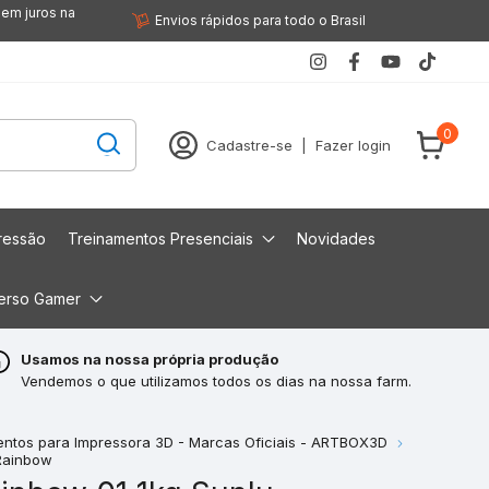
sem juros na
Envios rápidos para todo o Brasil
0
Cadastre-se
|
Fazer login
ressão
Treinamentos Presenciais
Novidades
erso Gamer
Usamos na nossa própria produção
Vendemos o que utilizamos todos os dias na nossa farm.
entos para Impressora 3D - Marcas Oficiais - ARTBOX3D
Rainbow