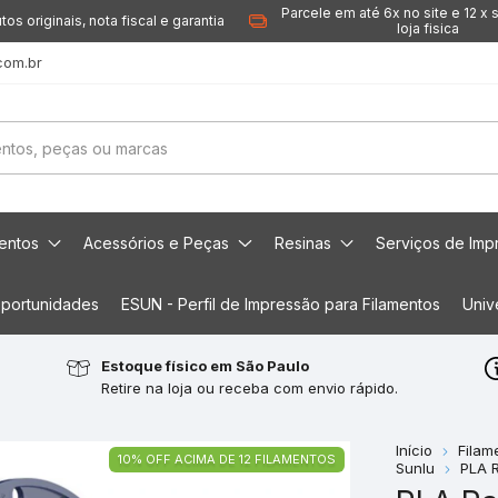
Parcele em até 6x no site e 12 x 
tos originais, nota fiscal e garantia
loja fisica
com.br
mentos
Acessórios e Peças
Resinas
Serviços de Imp
portunidades
ESUN - Perfil de Impressão para Filamentos
Univ
Estoque físico em São Paulo
Retire na loja ou receba com envio rápido.
Início
Filam
10% OFF ACIMA DE 12 FILAMENTOS
Sunlu
PLA 