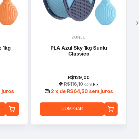
SUNLU
e 1kg
PLA Azul Sky 1kg Sunlu
Clássico
R$129,00
R$116,10
com
Pix
 juros
2
x de
R$64,50
sem juros
COMPRAR