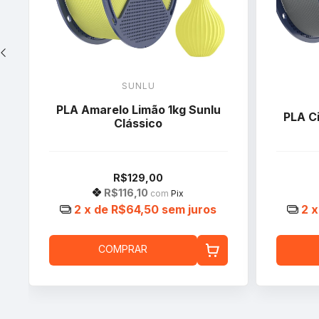
SUNLU
PLA Amarelo Limão 1kg Sunlu
PLA Ci
Clássico
R$129,00
R$116,10
com
Pix
2
x de
R$64,50
sem juros
2
x
COMPRAR