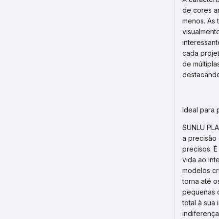
de cores a
menos. As t
visualmente
interessant
cada proje
de múltipl
destacando
Ideal para 
SUNLU PLA 
a precisão
precisos. 
vida ao int
modelos cri
torna até o
pequenas o
total à sua
indiferença