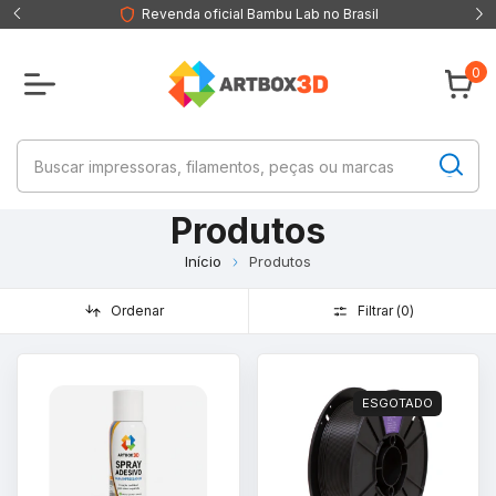
Revenda oficial Bambu Lab no Brasil
0
Produtos
Início
Produtos
Ordenar
Filtrar (
0
)
ESGOTADO