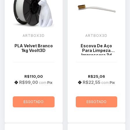
ARTBOX3D
ARTBOX3D
PLA Velvet Branco
Escova De Aço
1kg Voolt3D
Para Limpeza
Impressora 3d
Hotend Bico Bloco
R$110,00
R$25,06
R$99,00
R$22,55
com
Pix
com
Pix
ESGOTADO
ESGOTADO