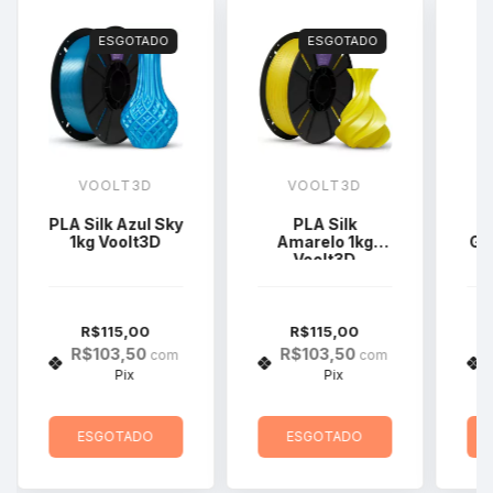
ESGOTADO
ESGOTADO
VOOLT3D
VOOLT3D
PLA Silk Azul Sky
PLA Silk
P
1kg Voolt3D
Amarelo 1kg
Go
Voolt3D
R$115,00
R$115,00
R$103,50
R$103,50
com
com
Pix
Pix
ESGOTADO
ESGOTADO