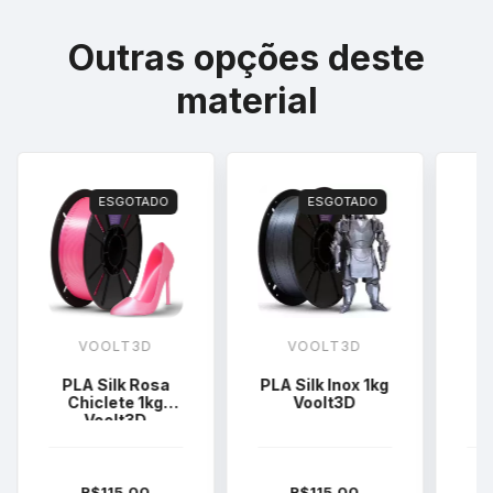
Outras opções deste
material
ESGOTADO
ESGOTADO
VOOLT3D
VOOLT3D
PLA Silk Rosa
PLA Silk Inox 1kg
PL
Chiclete 1kg
Voolt3D
R
Voolt3D
R$115,00
R$115,00