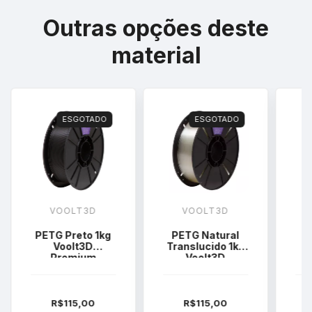
Outras opções deste
material
ESGOTADO
ESGOTADO
VOOLT3D
VOOLT3D
PETG Preto 1kg
PETG Natural
P
Voolt3D
Translucido 1kg
Premium
Voolt3D
Premium
R$115,00
R$115,00