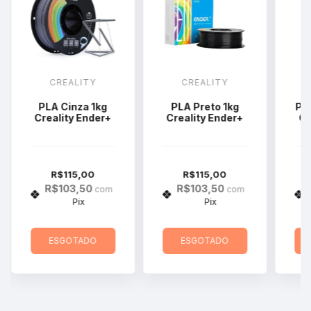
CREALITY
CREALITY
PLA Cinza 1kg
PLA Preto 1kg
PL
Creality Ender+
Creality Ender+
Cr
R$115,00
R$115,00
R$103,50
R$103,50
com
com
Pix
Pix
ESGOTADO
ESGOTADO