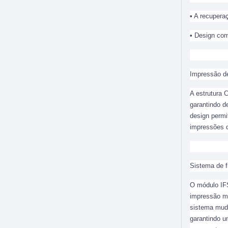
• A recupera
• Design com
Impressão de
A estrutura 
garantindo d
design permi
impressões d
Sistema de fi
O módulo IFS
impressão mu
sistema mud
garantindo u