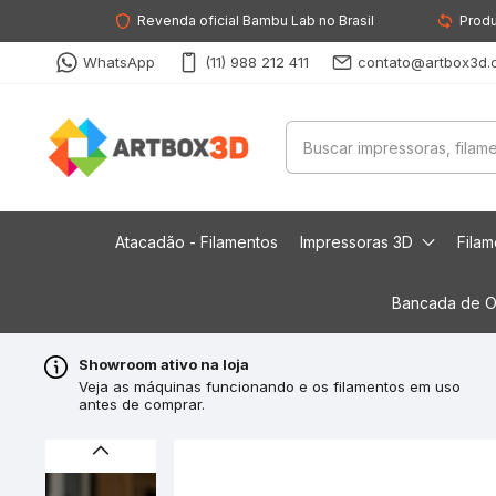
Revenda oficial Bambu Lab no Brasil
Produ
WhatsApp
(11) 988 212 411
contato@artbox3d.
Atacadão - Filamentos
Impressoras 3D
Fila
Bancada de O
Showroom ativo na loja
Veja as máquinas funcionando e os filamentos em uso
antes de comprar.