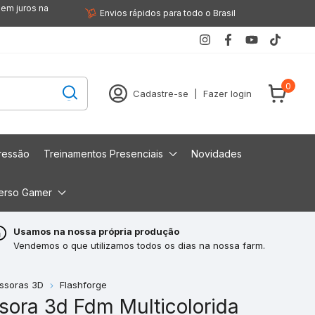
sem juros na
Envios rápidos para todo o Brasil
0
Cadastre-se
|
Fazer login
ressão
Treinamentos Presenciais
Novidades
erso Gamer
Usamos na nossa própria produção
Vendemos o que utilizamos todos os dias na nossa farm.
ssoras 3D
Flashforge
sora 3d Fdm Multicolorida