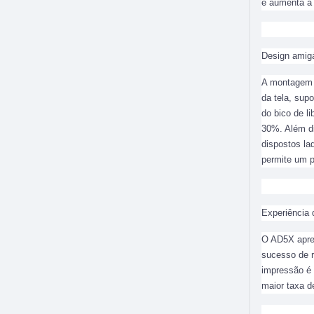
e aumenta a 
Design amig
A montagem d
da tela, sup
do bico de l
30%. Além di
dispostos la
permite um p
Experiência 
O AD5X apre
sucesso de r
impressão é 
maior taxa d