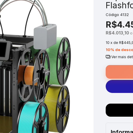
Flashf
Código
4132
R$4.4
R$4.013,10
c
10
x de
R$445,
10% de desco
Ver mais de
Informa