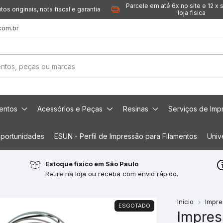
Parcele em até 6x no site e 12 x 
tos originais, nota fiscal e garantia
loja fisica
com.br
mentos
Acessórios e Peças
Resinas
Serviços de Imp
portunidades
ESUN - Perfil de Impressão para Filamentos
Univ
Estoque físico em São Paulo
Retire na loja ou receba com envio rápido.
Início
Impre
ESGOTADO
Impres