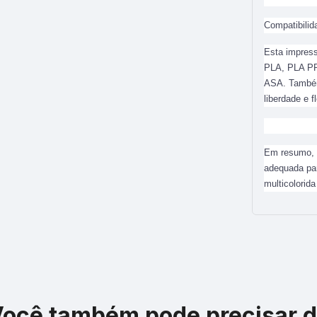
Compatibilid
Esta impress
PLA, PLA PR
ASA. Também 
liberdade e f
Em resumo, a
adequada pa
multicolorid
ocê também pode precisar 