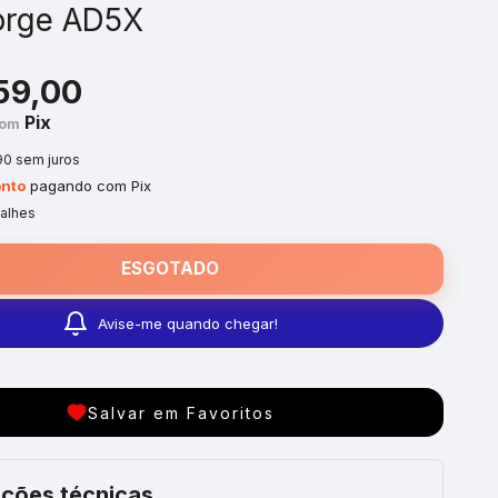
orge AD5X
59,00
Pix
om
90
sem juros
nto
pagando com Pix
talhes
Avise-me quando chegar!
Salvar em Favoritos
ções técnicas