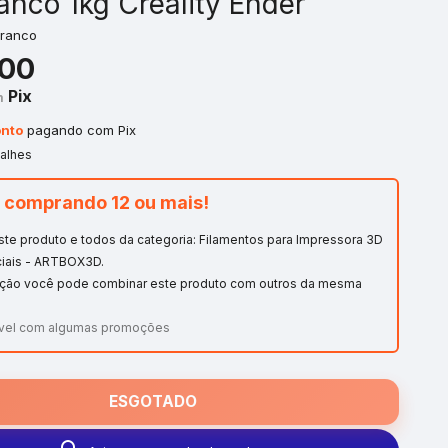
anco 1kg Creality Ender
Branco
,00
Pix
m
nto
pagando com Pix
talhes
 comprando 12 ou mais!
este produto e todos da categoria: Filamentos para Impressora 3D
ciais - ARTBOX3D.
ção você pode combinar este produto com outros da mesma
vel com algumas promoções