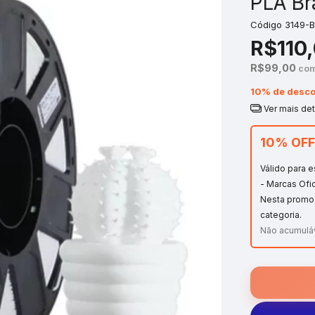
PLA Br
Código
3149-
R$110
R$99,00
co
10% de desco
Ver mais de
10% OFF
Válido para 
- Marcas Ofi
Nesta promo
categoria.
Não acumulá