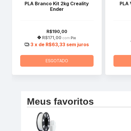
PLA Branco Kit 2kg Creality
PLA 
Ender
R$190,00
R$171,00
com
Pix
3
x de
R$63,33
sem juros
ESGOTADO