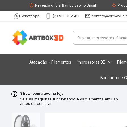
Revenda oficial Bambu Lab no Brasil
Produ
WhatsApp
(11) 988 212 411
contato@artbox3d.
Atacadão - Filamentos
Impressoras 3D
Fila
Bancada de O
Showroom ativo na loja
Veja as máquinas funcionando e os filamentos em uso
antes de comprar.