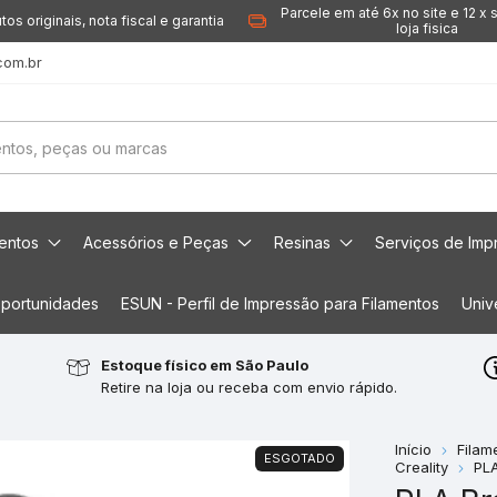
Parcele em até 6x no site e 12 x 
tos originais, nota fiscal e garantia
loja fisica
com.br
mentos
Acessórios e Peças
Resinas
Serviços de Imp
portunidades
ESUN - Perfil de Impressão para Filamentos
Univ
Estoque físico em São Paulo
Retire na loja ou receba com envio rápido.
Início
Filam
ESGOTADO
Creality
PL