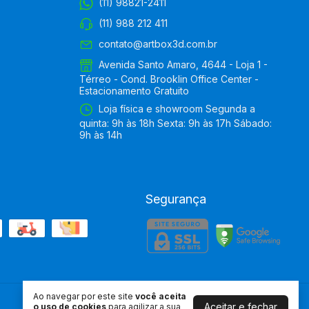
(11) 98821-2411
(11) 988 212 411
contato@artbox3d.com.br
Avenida Santo Amaro, 4644 - Loja 1 -
Térreo - Cond. Brooklin Office Center -
Estacionamento Gratuito
Loja física e showroom Segunda a
quinta: 9h às 18h Sexta: 9h às 17h Sábado:
9h às 14h
Segurança
Ao navegar por este site
você aceita
Aceitar e fechar
o uso de cookies
para agilizar a sua