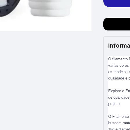
Informa
O filamento
várias cores
os modelos d
qualidade e d
Explore o E
de qualidade
projeto.
O Filamento 
buscam mater
1kg e diâmet