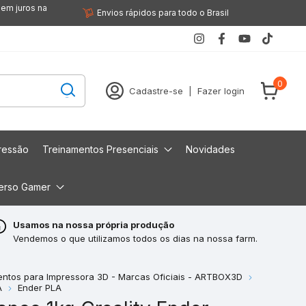
sem juros na
Envios rápidos para todo o Brasil
0
Cadastre-se
|
Fazer login
ressão
Treinamentos Presenciais
Novidades
erso Gamer
Usamos na nossa própria produção
Vendemos o que utilizamos todos os dias na nossa farm.
entos para Impressora 3D - Marcas Oficiais - ARTBOX3D
A
Ender PLA