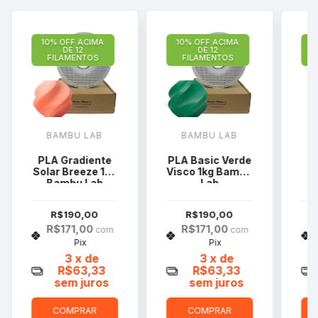
10% OFF ACIMA
10% OFF ACIMA
1
DE 12
DE 12
FILAMENTOS
FILAMENTOS
BAMBU LAB
BAMBU LAB
PLA Gradiente
PLA Basic Verde
Solar Breeze 1kg
Visco 1kg Bambu
Bambu Lab
Lab
R$190,00
R$190,00
R$171,00
R$171,00
com
com
Pix
Pix
3
x de
3
x de
R$63,33
R$63,33
sem juros
sem juros
COMPRAR
COMPRAR