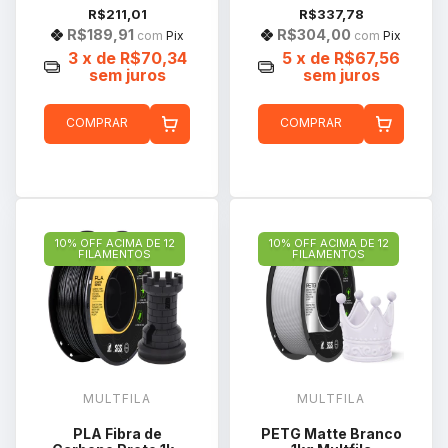
R$211,01
R$337,78
R$189,91
R$304,00
com
Pix
com
Pix
3
x de
R$70,34
5
x de
R$67,56
sem juros
sem juros
COMPRAR
COMPRAR
10% OFF ACIMA DE 12
10% OFF ACIMA DE 12
FILAMENTOS
FILAMENTOS
MULTFILA
MULTFILA
PLA Fibra de
PETG Matte Branco