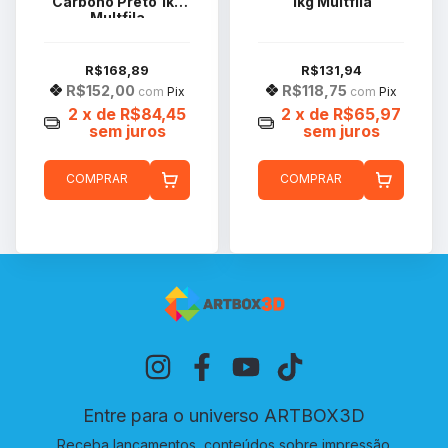
Carbono Preto 1kg
1kg Multfila
Multfila
R$168,89
R$131,94
R$152,00
R$118,75
com
Pix
com
Pix
2
x de
R$84,45
2
x de
R$65,97
sem juros
sem juros
COMPRAR
COMPRAR
Entre para o universo ARTBOX3D
Receba lançamentos, conteúdos sobre impressão