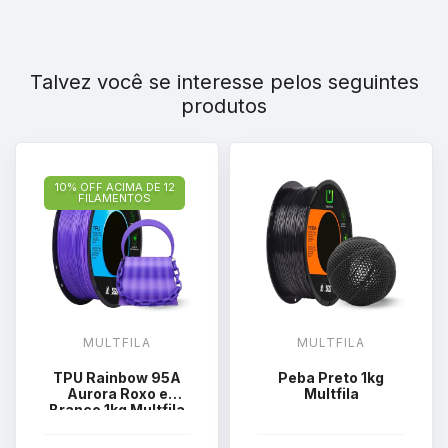
Talvez você se interesse pelos seguintes
produtos
10% OFF ACIMA DE 12
FILAMENTOS
MULTFILA
MULTFILA
TPU Rainbow 95A
Peba Preto 1kg
Aurora Roxo e
Multfila
Branco 1kg Multfila