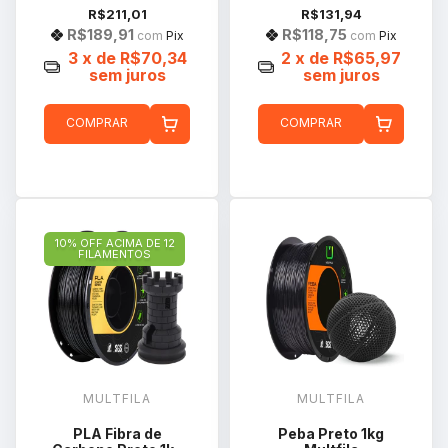
R$211,01
R$131,94
R$189,91
R$118,75
com
Pix
com
Pix
3
x de
R$70,34
2
x de
R$65,97
sem juros
sem juros
COMPRAR
COMPRAR
10% OFF ACIMA DE 12
FILAMENTOS
MULTFILA
MULTFILA
PLA Fibra de
Peba Preto 1kg