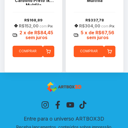
Carbono Preto 1kg
Multfila
Multfila
R$168,89
R$337,78
R$152,00
R$304,00
com
Pix
com
Pix
2
x de
R$84,45
5
x de
R$67,56
sem juros
sem juros
COMPRAR
COMPRAR
Entre para o universo ARTBOX3D
Receba lançamentos, conteúdos sobre impressão