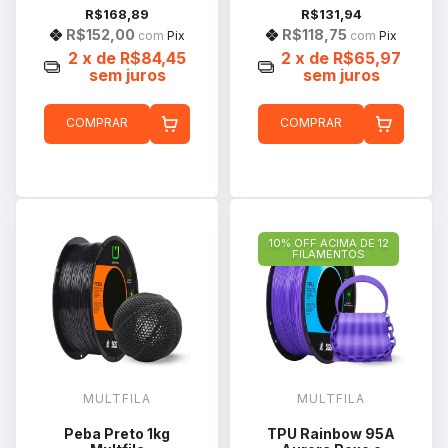
R$168,89
R$131,94
R$152,00
R$118,75
com
Pix
com
Pix
2
x de
R$84,45
2
x de
R$65,97
sem juros
sem juros
COMPRAR
COMPRAR
10% OFF ACIMA DE 12
FILAMENTOS
MULTFILA
MULTFILA
Peba Preto 1kg
TPU Rainbow 95A