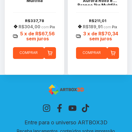
Multfila
Aurora Roxo e
Branco 1kg Multfila
R$337,78
R$211,01
R$304,00
R$189,91
com
Pix
com
Pix
5
x de
R$67,56
3
x de
R$70,34
sem juros
sem juros
COMPRAR
COMPRAR
Entre para o universo ARTBOX3D
Receba lançamentos, conteúdos sobre impressão