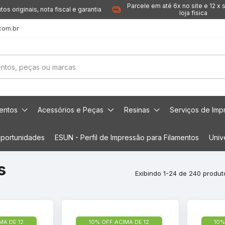
Parcele em até 6x no site e 12 x 
tos originais, nota fiscal e garantia
loja fisica
com.br
mentos
Acessórios e Peças
Resinas
Serviços de Imp
portunidades
ESUN - Perfil de Impressão para Filamentos
Univ
s
Exibindo 1-24 de 240 produt
MA DE 12
10% OFF ACIMA DE 12
10%