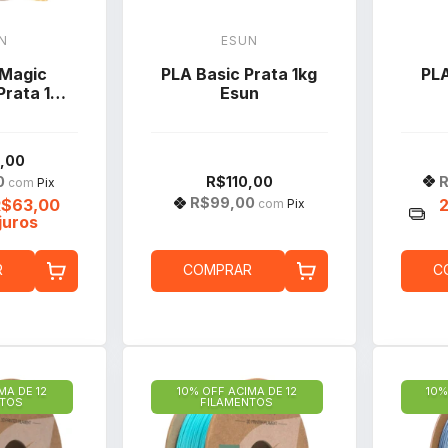
N
ESUN
 Magic
PLA Basic Prata 1kg
PLA
Prata 1kg
Esun
n
,00
0
R
R$110,00
com
Pix
R$99,00
R$63,00
com
Pix
juros
R
COMPRAR
C
MA DE 12
10% OFF ACIMA DE 12
10%
NTOS
FILAMENTOS