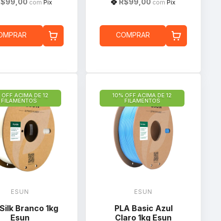
R$99,00
R$99,00
com
Pix
com
Pix
OMPRAR
COMPRAR
 OFF ACIMA DE 12
10% OFF ACIMA DE 12
FILAMENTOS
FILAMENTOS
ESUN
ESUN
Silk Branco 1kg
PLA Basic Azul
Esun
Claro 1kg Esun