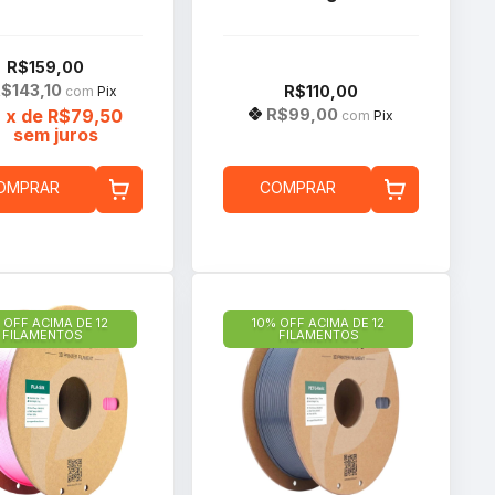
R$159,00
$143,10
R$110,00
com
Pix
R$99,00
2
x de
R$79,50
com
Pix
sem juros
OMPRAR
COMPRAR
 OFF ACIMA DE 12
10% OFF ACIMA DE 12
FILAMENTOS
FILAMENTOS