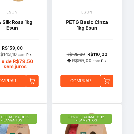
ESUN
ESUN
 Silk Rosa 1kg
PETG Basic Cinza
Esun
1kg Esun
R$159,00
$143,10
R$125,00
R$110,00
com
Pix
R$99,00
2
x de
R$79,50
com
Pix
sem juros
OMPRAR
COMPRAR
 OFF ACIMA DE 12
10% OFF ACIMA DE 12
FILAMENTOS
FILAMENTOS