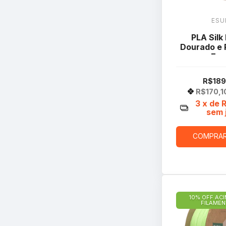
ESU
PLA Silk
Dourado e 
Esu
R$189
R$170,1
3
x de
sem 
COMPRA
10% OFF ACI
FILAME