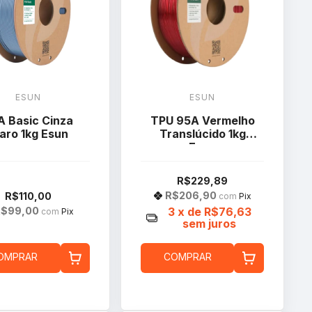
ESUN
ESUN
A Basic Cinza
TPU 95A Vermelho
aro 1kg Esun
Translúcido 1kg
Esun
R$229,89
R$206,90
R$110,00
com
Pix
R$99,00
3
x de
R$76,63
com
Pix
sem juros
OMPRAR
COMPRAR