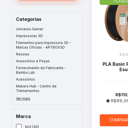
FILAME
Categorias
Universo Gamer
Impressoras 3D
Filamentos para Impressora 3D -
Marcas Oficiais - ARTBOX3D
Resinas
ESU
Acessórios e Peças
PLA Basic 
Fornecimento do Fabricante -
Esu
Bambu Lab
Acessórios
Makers Hub - Centro de
Treinamentos
R$110
Ver mais
R$99,0
Marca
COMPRA
3n3 (30)