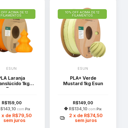
 OFF ACIMA DE 12
10% OFF ACIMA DE 12
FILAMENTOS
FILAMENTOS
ESUN
ESUN
PLA Laranja
PLA+ Verde
anslúcido 1kg
Mustard 1kg Esun
Esun
R$159,00
R$149,00
$143,10
R$134,10
com
Pix
com
Pix
2
x de
R$79,50
2
x de
R$74,50
sem juros
sem juros