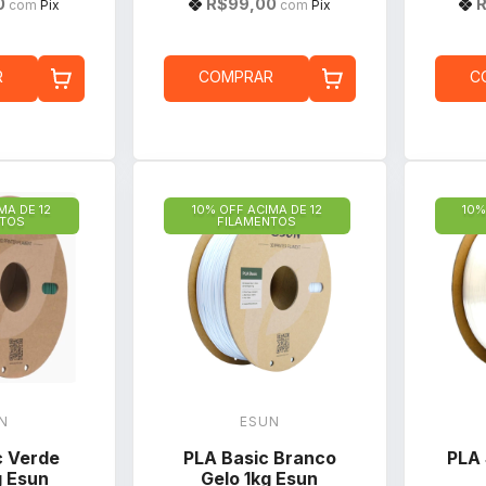
0
R$99,00
com
Pix
com
Pix
R
COMPRAR
C
MA DE 12
10% OFF ACIMA DE 12
10%
NTOS
FILAMENTOS
N
ESUN
c Verde
PLA Basic Branco
PLA 
g Esun
Gelo 1kg Esun