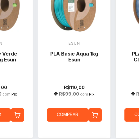
N
ESUN
c Verde
PLA Basic Aqua 1kg
PL
g Esun
Esun
Cl
,00
R$110,00
0
R$99,00
com
Pix
com
Pix
R
COMPRAR
C