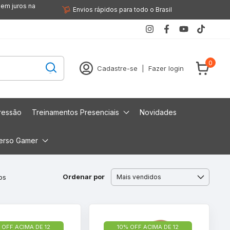
sem juros na
Envios rápidos para todo o Brasil
0
Cadastre-se
|
Fazer login
ressão
Treinamentos Presenciais
Novidades
erso Gamer
Ordenar por
os
 OFF ACIMA DE 12
10% OFF ACIMA DE 12