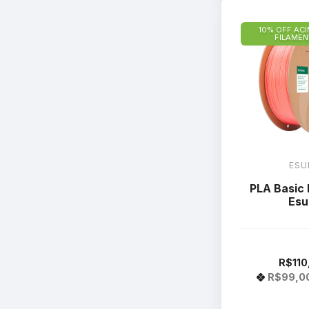
10% OFF ACI
FILAME
ESU
PLA Basic 
Esu
R$110
R$99,0