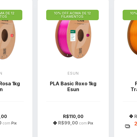
MA DE 12
10% OFF ACIMA DE 12
10%
NTOS
FILAMENTOS
N
ESUN
Rosa 1kg
PLA Basic Roxo 1kg
n
Esun
Tr
R
,00
R$110,00
0
R$99,00
com
Pix
com
Pix