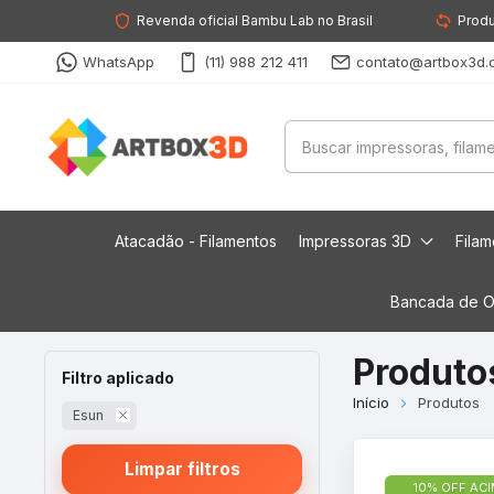
Revenda oficial Bambu Lab no Brasil
Produ
WhatsApp
(11) 988 212 411
contato@artbox3d.
Atacadão - Filamentos
Impressoras 3D
Fila
Bancada de O
Produto
Filtro aplicado
Início
Produtos
Esun
Limpar filtros
10% OFF ACI