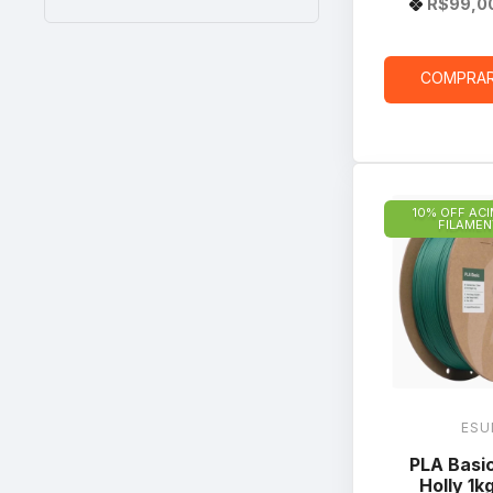
R$99,0
COMPRA
10% OFF ACI
FILAME
ESU
PLA Basi
Holly 1k