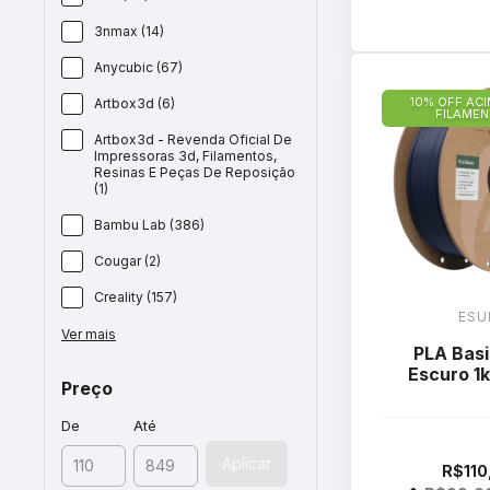
3nmax (14)
Anycubic (67)
10% OFF ACI
Artbox3d (6)
FILAME
Artbox3d - Revenda Oficial De
Impressoras 3d, Filamentos,
Resinas E Peças De Reposição
(1)
Bambu Lab (386)
Cougar (2)
Creality (157)
ESU
Ver mais
PLA Basi
Escuro 1
Preço
De
Até
Aplicar
R$110