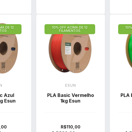
MA DE 12
10% OFF ACIMA DE 12
10%
NTOS
FILAMENTOS
N
ESUN
c Azul
PLA Basic Vermelho
PLA 
kg Esun
1kg Esun
,00
R$110,00