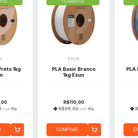
NTOS
FILAMENTOS
N
ESUN
Preto 1kg
PLA Basic Branco
PLA 
n
1kg Esun
,00
R$110,00
0
R$99,00
com
Pix
com
Pix
R
COMPRAR
C