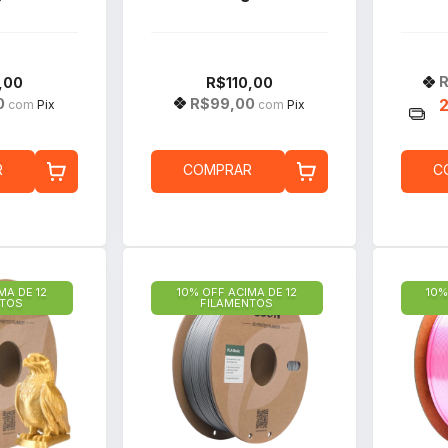
R
,00
R$110,00
0
R$99,00
com
Pix
com
Pix
R
COMPRAR
C
MA DE 12
10% OFF ACIMA DE 12
10%
NTOS
FILAMENTOS